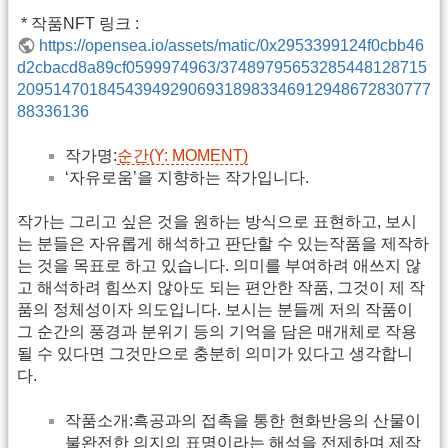
 * 작품NFT 링크 :
https://opensea.io/assets/matic/0x2953399124f0cbb46
d2cbacd8a89cf0599974963/37489795653285448128715
2095147018454394929069318983346912948672830777
88336136
작가명:
순간(Y: MOMENT)
‘자유로움’을 지향하는 작가입니다.
작가는 그리고 싶은 것을 원하는 방식으로 표현하고, 보시
는 분들은 자유롭게 해석하고 판단할 수 있는작품을 제작하
는 것을 목표로 하고 있습니다. 의미를 부여하려 애쓰지 않
고 해석하려 힘쓰지 않아도 되는 편안한 작품, 그것이 제 작
품의 정체성이자 의도입니다. 보시는 분들께 저의 작품이
그 순간의 풍경과 분위기 등의 기억을 담은 매개체로 작용
될 수 있다면 그것만으로 충분히 의미가 있다고 생각합니
다.
작품소개:흑공과의 접촉을 통한 현화반응의 산물이
불완전한 의지의 표명이라는 해석을 전제하며 제작