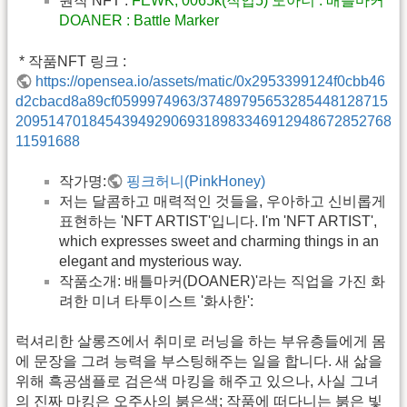
원작 NFT :
FEWK; 0065k(직업5) 도아너 : 배틀마커
DOANER : Battle Marker
 * 작품NFT 링크 :
https://opensea.io/assets/matic/0x2953399124f0cbb46
d2cbacd8a89cf0599974963/37489795653285448128715
2095147018454394929069318983346912948672852768
11591688
작가명:
핑크허니(PinkHoney)
저는 달콤하고 매력적인 것들을, 우아하고 신비롭게
표현하는 'NFT ARTIST'입니다. I'm 'NFT ARTIST',
which expresses sweet and charming things in an
elegant and mysterious way.
작품소개: 배틀마커(DOANER)'라는 직업을 가진 화
려한 미녀 타투이스트 '화사한':
럭셔리한 살롱즈에서 취미로 러닝을 하는 부유층들에게 몸
에 문장을 그려 능력을 부스팅해주는 일을 합니다. 새 삶을
위해 흑공샘플로 검은색 마킹을 해주고 있으나, 사실 그녀
의 진짜 마킹은 오주사의 붉은색; 작품에 떠다니는 붉은 빛