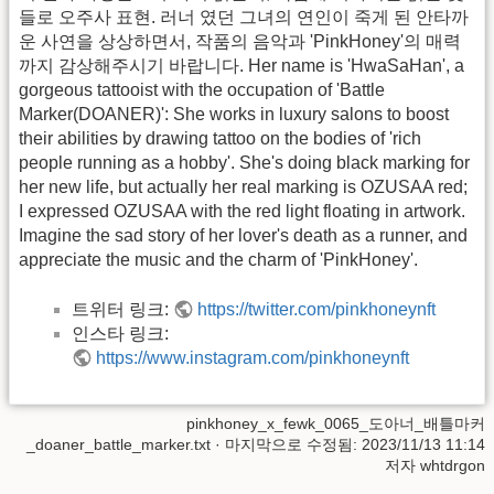
들로 오주사 표현. 러너 였던 그녀의 연인이 죽게 된 안타까
운 사연을 상상하면서, 작품의 음악과 'PinkHoney'의 매력
까지 감상해주시기 바랍니다. Her name is 'HwaSaHan', a
gorgeous tattooist with the occupation of 'Battle
Marker(DOANER)': She works in luxury salons to boost
their abilities by drawing tattoo on the bodies of 'rich
people running as a hobby'. She's doing black marking for
her new life, but actually her real marking is OZUSAA red;
I expressed OZUSAA with the red light floating in artwork.
Imagine the sad story of her lover's death as a runner, and
appreciate the music and the charm of 'PinkHoney'.
트위터 링크:
https://twitter.com/pinkhoneynft
인스타 링크:
https://www.instagram.com/pinkhoneynft
pinkhoney_x_fewk_0065_도아너_배틀마커
_doaner_battle_marker.txt
· 마지막으로 수정됨: 2023/11/13 11:14
저자
whtdrgon