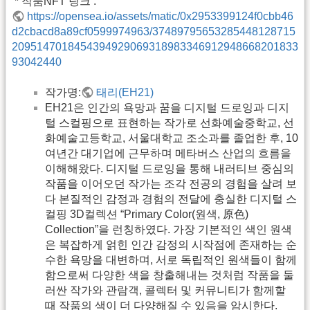
 * 작품NFT 링크 :
https://opensea.io/assets/matic/0x2953399124f0cbb46
d2cbacd8a89cf0599974963/37489795653285448128715
2095147018454394929069318983346912948668201833
93042440
작가명:
태리(EH21)
EH21은 인간의 욕망과 꿈을 디지털 드로잉과 디지
털 스컬핑으로 표현하는 작가로 선화예술중학교, 선
화예술고등학교, 서울대학교 조소과를 졸업한 후, 10
여년간 대기업에 근무하며 메타버스 산업의 흐름을
이해해왔다. 디지털 드로잉을 통해 내러티브 중심의
작품을 이어오던 작가는 조각 전공의 경험을 살려 보
다 본질적인 감정과 경험의 전달에 충실한 디지털 스
컬핑 3D컬렉션 “Primary Color(원색, 原色)
Collection”을 런칭하였다. 가장 기본적인 색인 원색
은 복잡하게 얽힌 인간 감정의 시작점에 존재하는 순
수한 욕망을 대변하며, 서로 독립적인 원색들이 함께
함으로써 다양한 색을 창출해내는 것처럼 작품을 둘
러싼 작가와 관람객, 콜렉터 및 커뮤니티가 함께할
때 작품의 색이 더 다양해질 수 있음을 암시한다.