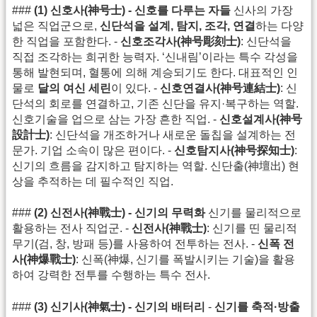
###
(1) 신호사(神号士) - 신호를 다루는 자들
신사의 가장
넓은 직업군으로,
신단석을 설계, 탐지, 조각, 연결
하는 다양
한 직업을 포함한다. -
신호조각사(神号彫刻士)
: 신단석을
직접 조각하는 희귀한 능력자. ‘신내림’이라는 특수 각성을
통해 발현되며, 혈통에 의해 계승되기도 한다. 대표적인 인
물로
달의 여신 세린
이 있다. -
신호연결사(神号連結士)
: 신
단석의 회로를 연결하고, 기존 신단을 유지·복구하는 역할.
신호기술을 업으로 삼는 가장 흔한 직업. -
신호설계사(神号
設計士)
: 신단석을 개조하거나 새로운 돌칩을 설계하는 전
문가. 기업 소속이 많은 편이다. -
신호탐지사(神号探知士)
:
신기의 흐름을 감지하고 탐지하는 역할. 신단출(神壇出) 현
상을 추적하는 데 필수적인 직업.
###
(2) 신전사(神戰士) - 신기의 무력화
신기를 물리적으로
활용하는 전사 직업군. -
신전사(神戰士)
: 신기를 띤 물리적
무기(검, 창, 방패 등)를 사용하여 전투하는 전사. -
신폭 전
사(神爆戰士)
: 신폭(神爆, 신기를 폭발시키는 기술)을 활용
하여 강력한 전투를 수행하는 특수 전사.
###
(3) 신기사(神氣士) - 신기의 배터리
-
신기를 축적·방출