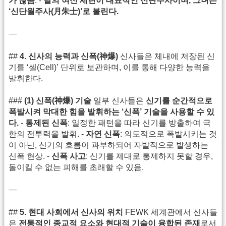
가 많음
. -
달의 여신 세린이 대표적인 신단주사이며, 그녀는
‘신단월주사(月朱士)’로 불린다.
—
##
4. 신사의 능력과 신폭(神爆)
신사들은 체내에 저장된 신
기를 ‘셀(Cell)’ 단위로 보관하며, 이를 통해 다양한 능력을
발휘한다.
###
(1) 신폭(神爆) 기술
일부 신사들은
신기를 순간적으로
폭발시켜 막대한 힘을 발휘하는 ‘신폭’ 기술을 사용할 수 있
다.
-
통제된 신폭
: 일정한 패턴을 따라 신기를 방출하여 극
한의 전투력을 발휘. -
자연 신폭
: 의도적으로 폭발시키는 것
이 아닌, 신기의 흐름이 과부하되어 자발적으로 발생하는
신폭 현상. -
신폭 사고
: 신기를 제대로 통제하지 못할 경우,
돌이킬 수 없는 피해를 초래할 수 있음.
—
##
5. 현대 사회에서 신사의 위치
FEWK 세계관에서 신사들
은
전통적인 종교적 요소와 현대적 기술이 융합된 존재
로서