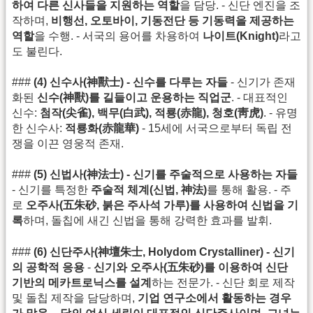
하여 다른 신사들을 지원하는 역할
을 담당. - 신단 엔진을 조
작하며,
비행선, 오토바이, 기동전단 등 기동력을 제공하는
역할
을 수행. - 서국의 용어를 차용하여
나이트(Knight)
라고
도 불린다.
###
(4) 신수사(神獸士) - 신수를 다루는 자들
- 신기가 존재
화된
신수(神獸)를 길들이고 운용하는 직업군
. - 대표적인
신수:
첨작(尖雀), 백무(白武), 적룡(赤龍), 청호(靑虎)
. - 유명
한 신수사:
적룡화(赤龍華)
- 15세에 서국으로부터 독립 전
쟁을 이끈 영웅적 존재.
###
(5) 신법사(神法士) - 신기를 주술적으로 사용하는 자들
- 신기를 특정한
주술적 체계(신법, 神法)
를 통해 활용. - 주
로
오주사(五朱砂, 붉은 주사석 가루)를 사용하여 신법을 기
록
하며, 돌칩에 새긴 신법을 통해 강력한 효과를 발휘.
###
(6) 신단주사(神壇朱士, Holydom Crystalliner) - 신기
의 공학적 응용
-
신기와 오주사(五朱砂)를 이용하여 신단
기반의 메카트로닉스를 설계
하는 전문가. - 신단 회로 제작
및 돌칩 제작을 담당하며,
기업 연구소에서 활동하는 경우