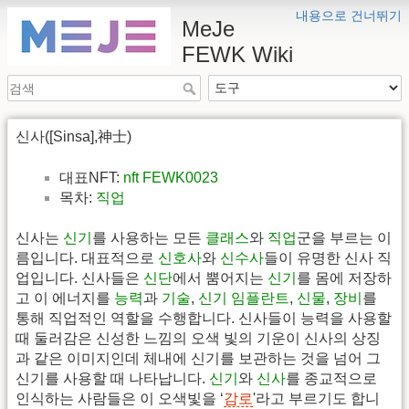
내용으로 건너뛰기
MeJe
FEWK Wiki
신사([Sinsa],神士)
대표NFT:
nft FEWK0023
목차:
직업
신사는
신기
를 사용하는 모든
클래스
와
직업
군을 부르는 이
름입니다. 대표적으로
신호사
와
신수사
들이 유명한 신사 직
업입니다. 신사들은
신단
에서 뿜어지는
신기
를 몸에 저장하
고 이 에너지를
능력
과
기술
,
신기 임플란트
,
신물
,
장비
를
통해 직업적인 역할을 수행합니다. 신사들이 능력을 사용할
때 둘러감은 신성한 느낌의 오색 빛의 기운이 신사의 상징
과 같은 이미지인데 체내에 신기를 보관하는 것을 넘어 그
신기를 사용할 때 나타납니다.
신기
와
신사
를 종교적으로
인식하는 사람들은 이 오색빛을 ‘
감로
'라고 부르기도 합니