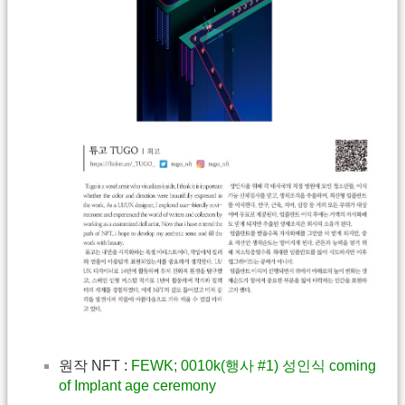
원작 NFT :
FEWK; 0010k(행사 #1) 성인식 coming
of Implant age ceremony