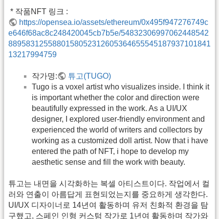
 * 작품NFT 링크 :
https://opensea.io/assets/ethereum/0x495f947276749c
e646f68ac8c248420045cb7b5e/54832306997062448542
8895831255880158052312605364655545187937101841
13217994759
작가명:
튜고(TUGO)
Tugo is a voxel artist who visualizes inside. I think it
is important whether the color and direction were
beautifully expressed in the work. As a UI/UX
designer, I explored user-friendly environment and
experienced the world of writers and collectors by
working as a customized doll artist. Now that i have
entered the path of NFT, i hope to develop my
aesthetic sense and fill the work with beauty.
튜고는 내면을 시각화하는 복셀 아티스트이다. 작업에서 컬
러와 연출이 아름답게 표현되었는지를 중요하게 생각한다.
UI/UX 디자이너로 14년여 활동하며 유저 친화적 환경을 탐
구했고, 스페인 인형 커스텀 작가로 1년여 활동하며 작가와