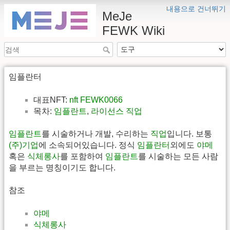
내용으로 건너뛰기
MeJe
FEWK Wiki
임플란터
대표NFT:
nft FEWK0066
목차:
임플란트
,
라이선스 직업
임플란트
를 시술하거나 개발, 수리하는
직업
입니다. 보통
(주)기업
에 소속되어있습니다. 정식
임플란터
외에도
야메
혹은
식체롱사
를 포함하여
임플란트
를 시술하는 모든 사람
을 부르는 명칭이기도 합니다.
참조
야메
식체롱사