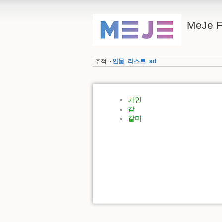
MeJe 
추적:
인물_리스트_ad
•
가인
갈
갈미