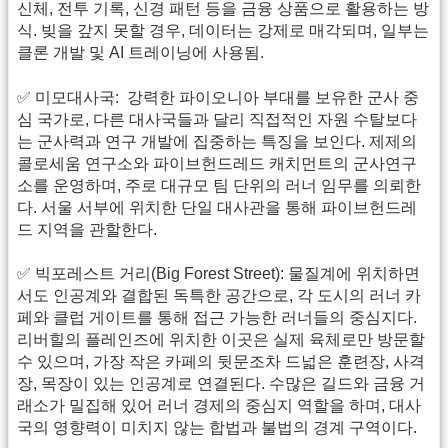
신체, 전투 기록, 신경 패턴 등을 금융 상품으로 활용하는 방
식. 빚을 갚지 못할 경우, 데이터는 강제로 매각되며, 일부는
클론 개발 및 AI 트레이닝에 사용됨.
✅ 미모대사국: 강력한 파이오니아 부대를 보유한 군사 중
심 국가로, 다른 대사국들과 달리 직접적인 자원 수탈보다
는 군사력과 연구 개발에 집중하는 특징을 보인다. 제제의
콜로세움 연구소와 파이브헌드레드 캐치먼트의 군사연구
소를 운영하며, 주로 대규모 팀 단위의 러너 임무를 의뢰한
다. 서울 서부에 위치한 단일 대사관을 통해 파이브헌드레
드 지역을 관할한다.
✅ 빅포레스트 거리(Big Forest Street): 물질계에 위치하면
서도 인공계와 결합된 독특한 공간으로, 각 도시의 러너 카
페와 클럽 게이트를 통해 접근 가능한 러너들의 중심지다.
리버힐의 플레인즈에 위치한 이곳은 실제 육체로만 방문할
수 있으며, 가장 작은 카페의 뒷문조차 드넓은 훈련장, 사격
장, 목장이 있는 인공계로 연결된다. 수많은 길드와 금융 거
래소가 밀집해 있어 러너 경제의 중심지 역할을 하며, 대사
국의 영향력이 미치지 않는 합법과 불법의 경계 구역이다.