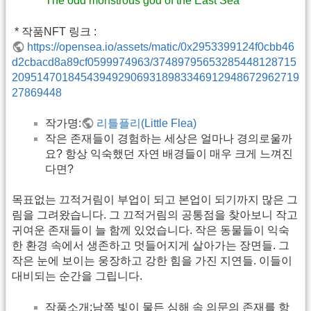
The odd monstrous god of the East Sea
 * 작품NFT 링크 :
https://opensea.io/assets/matic/0x2953399124f0cbb46
d2cbacd8a89cf0599974963/37489795653285448128715
2095147018454394929069318983346912948672962719
27869448
작가명:
리틀플리(Little Flea)
작은 존재들이 경험하는 세상은 얼마나 경의로울까
요? 항상 익숙했던 자연 배경들이 매우 크게 느껴진
다면?
목표없는 끄적거림이 부업이 되고 본업이 되기까지 많은 그
림을 그려왔습니다. 그 끄적거림의 공통점을 찾아보니 작고
귀여운 존재들이 늘 함께 있었습니다. 작은 동물들이 익숙
한 환경 속에서 생존하고 멋들어지게 살아가는 장면들. 그
작은 눈에 보이는 웅장하고 강한 힘을 가진 지연들. 이들이
대비되는 순간을 그립니다.
작품소개:남쪽 빛이 물든 심해 속 의문의 존재를 항