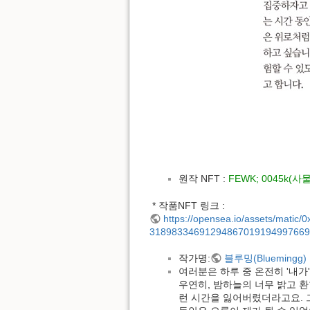
원작 NFT :
FEWK; 0045k(사물
 * 작품NFT 링크 :
https://opensea.io/assets/ma
31898334691294867019194997669
작가명:
블루밍(Bluemingg)
여러분은 하루 중 온전히 '내가
우연히, 밤하늘의 너무 밝고 환
런 시간을 잃어버렸더라고요. 