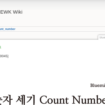
FEWK Wiki
unt_number
blu
트
0045]