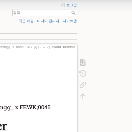
로그인
최근 바뀜
미디어 관리자
사이트맵
emingg_x_fewk0045_숫자_세기_count_number