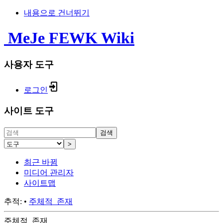
내용으로 건너뛰기
MeJe FEWK Wiki
사용자 도구
로그인
사이트 도구
검색
>
최근 바뀜
미디어 관리자
사이트맵
추적:
•
주체적_존재
주체적_존재