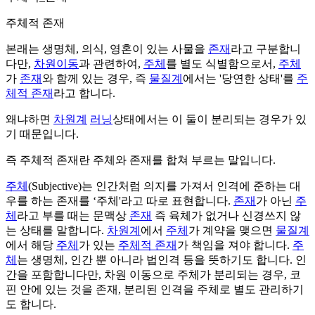
주체적 존재
본래는 생명체, 의식, 영혼이 있는 사물을
존재
라고 구분합니
다만,
차원이동
과 관련하여,
주체
를 별도 식별함으로서,
주체
가
존재
와 함께 있는 경우, 즉
물질계
에서는 '당연한 상태'를
주
체적 존재
라고 합니다.
왜냐하면
차원계
러닝
상태에서는 이 둘이 분리되는 경우가 있
기 때문입니다.
즉 주체적 존재란 주체와 존재를 합쳐 부르는 말입니다.
주체
(Subjective)는 인간처럼 의지를 가져서 인격에 준하는 대
우를 하는 존재를 ‘주체'라고 따로 표현합니다.
존재
가 아닌
주
체
라고 부를 때는 문맥상
존재
즉 육체가 없거나 신경쓰지 않
는 상태를 말합니다.
차원계
에서
주체
가 계약을 맺으면
물질계
에서 해당
주체
가 있는
주체적 존재
가 책임을 져야 합니다.
주
체
는 생명체, 인간 뿐 아니라 법인격 등을 뜻하기도 합니다. 인
간을 포함합니다만, 차원 이동으로 주체가 분리되는 경우, 코
핀 안에 있는 것을 존재, 분리된 인격을 주체로 별도 관리하기
도 합니다.